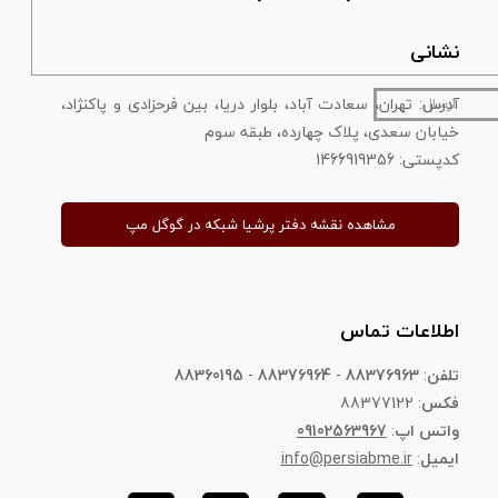
نشانی
آدرس: تهران، سعادت آباد، بلوار دریا، بین فرحزادی و پاکنژاد،
ارسال
خیابان سعدی، پلاک چهارده، طبقه سوم
​​​​​​​کدپستی: 1466919356
مشاهده نقشه دفتر پرشیا شبکه در گوگل مپ
اطلاعات تماس
تلفن
:
88376963
-
88376964
-
88360195
فکس
: 88377122
واتس اپ
:
09102563967
ایمیل
:
info@persiabme.ir