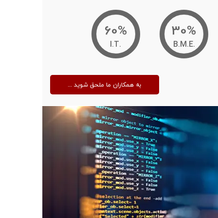
60%
30%
.I.T
.B.M.E
... به همکاران ما ملحق شوید