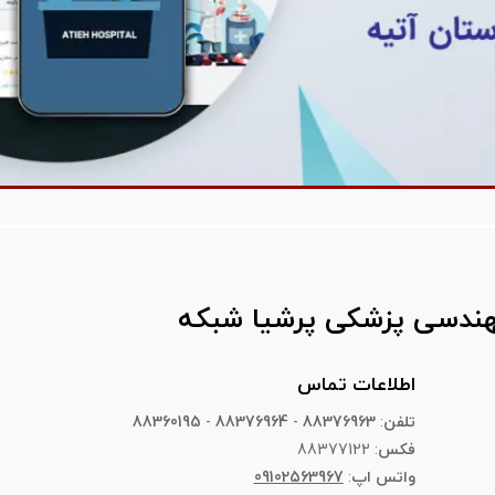
مهندسی پزشکی پرشیا شبکه
اطلاعات تماس
تلفن
:
88376963
-
88376964
-
88360195
فکس
: 88377122
واتس اپ
:
09102563967