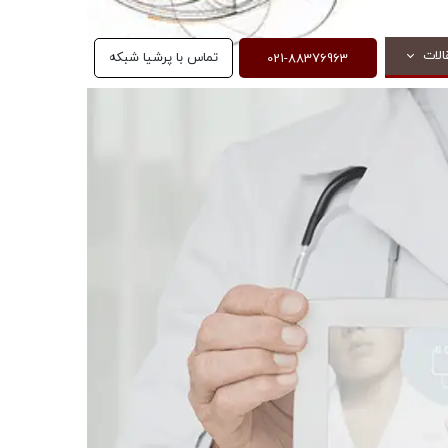
021-88376963
الات
تماس با پرشیا شبکه