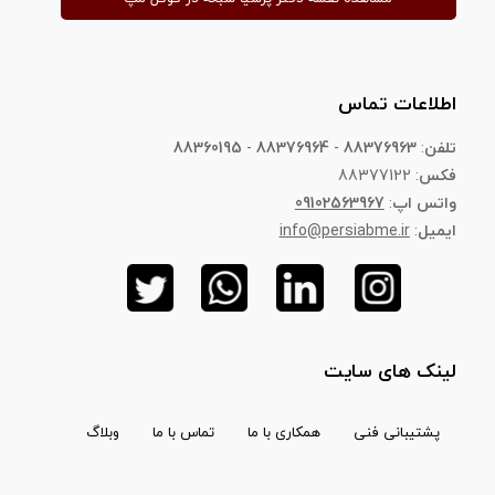
اطلاعات تماس
تلفن
:
88376963
-
88376964
-
88360195
فکس
: 88377122
واتس اپ
:
09102563967
ایمیل
:
info@persiabme.ir
لینک های سایت
پشتیبانی فنی
همکاری با ما
تماس با ما
وبلاگ