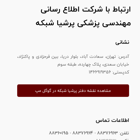
ارتباط با شرکت اطلاع رسانی
مهندسی پزشکی پرشیا شبکه
نشانی
آدرس: تهران، سعادت آباد، بلوار دریا، بین فرحزادی و پاکنژاد،
خیابان سعدی، پلاک چهارده، طبقه سوم
​​​​​​​کدپستی: 1466919356
مشاهده نقشه دفتر پرشیا شبکه در گوگل مپ
اطلاعات تماس
تلفن
:
88376963
-
88376964
-
88360195