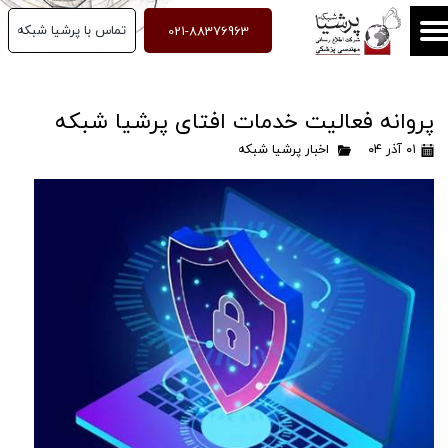
021-88376963
تماس با پرشیا شبکه
فهرست عناوین
پروانه فعالیت خدمات افتای پرشیا شبکه
۰۱ آذر ۰۴
اخبار پرشیا شبکه