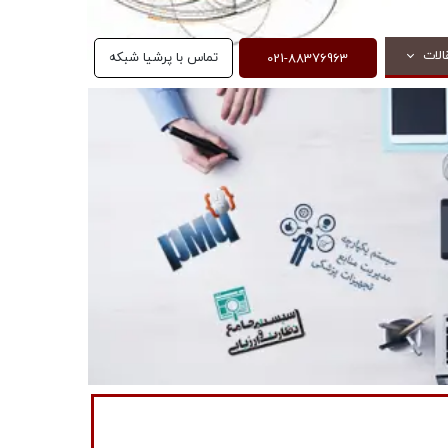
021-88376963
الات
تماس با پرشیا شبکه