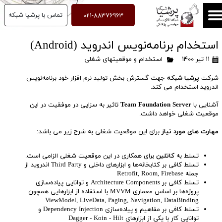
021-88376963
تماس با پرشیا شبکه
استخدام برنامه‌نویس اندروید (Android)
۱۱ تیر ۱۴۰۰
استخدام و موقعیتهای شغلی
شرکت
پرشیا شبکه
جهت گسترش بخش تولید نرم افزار خود برنامه‌نویس
اندروید استخدام می کند.
آشنایی با
Team Foundation Server
تاثیر به سزایی در موفقیت در این
موقعیت شغلی خواهد داشت.
مهارت های مورد نیاز
برای این موقعیت شغلی به شرح زیر می باشد:
تسلط به
کاتلین
برای همکاری در این موقعیت شغلی الزامی است.
تسلط کافی بر کتابخانه‌ها و ابزارهای داخلی و Third Party اندروید از
جمله Retrofit, Room, Firebase
تسلط کافی بر Architecture Components و توانایی پیاده‌سازی
پروژه‌ها بر اساس معماری MVVM با استفاده از ابزارهایی همچون
ViewModel, LiveData, Paging, Navigation, DataBinding
تسلط کافی بر مفاهیم و پیاده‌سازی Dependency Injection و
توانایی کار با یکی از ابزارهای Dagger - Koin - Hilt