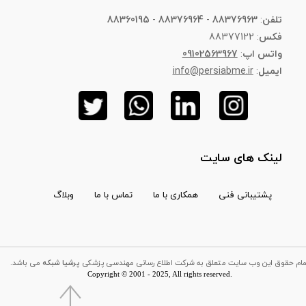
تلفن
:
88376963
-
88376964
-
88360195
فکس
: 88377122
واتس اپ
:
09102563967
ایمیل
:
info@persiabme.ir
لینک های سایت
پشتیبانی فنی
همکاری با ما
تماس با ما
وبلاگ
تمام حقوق این وب سایت متعلق به شرکت اطلاع رسانی مهندسی پزشکی
پرشیا شبکه
می باشد
Copyright © 2001 - 2025, All rights reserved.​​​​​​​