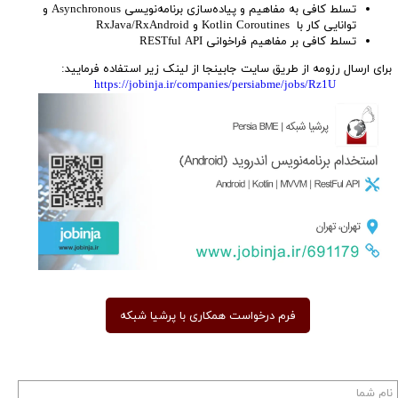
تسلط کافی به مفاهیم و پیاده‌سازی برنامه‌نویسی Asynchronous و
توانایی کار با Kotlin Coroutines و RxJava/RxAndroid
تسلط کافی بر مفاهیم فراخوانی RESTful API
برای ارسال رزومه از طریق سایت جابینجا از لینک زیر استفاده فرمایید:
https://jobinja.ir/companies/persiabme/jobs/Rz1U
فرم درخواست همکاری با پرشیا شبکه