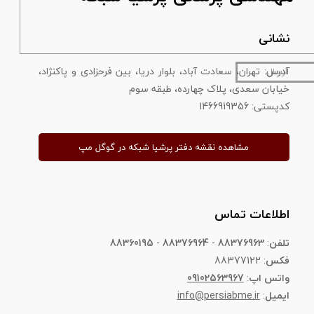
نشانی
آدرس: تهران، سعادت آباد، بلوار دریا، بین فرحزادی و پاکنژاد،
ارسال
خیابان سعدی، پلاک چهارده، طبقه سوم
​​​​​​​کدپستی: 1466919356
مشاهده نقشه دفتر پرشیا شبکه در گوگل مپ
اطلاعات تماس
تلفن
:
88376963
-
88376964
-
88360195
فکس
: 88377122
واتس اپ
:
09102563967
ایمیل
:
info@persiabme.ir